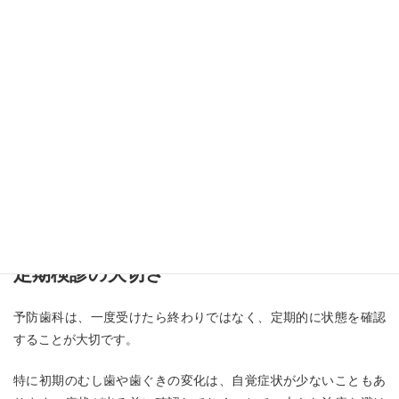
お子さまから大人まで通える予防歯科
予防歯科は、むし歯が多い方だけが通うものではありません。
お子さまのむし歯予防として通われる方もいれば、忙しくなる前
にお口の状態を整えたい妊婦さん、ご高齢の方まで幅広くご来院
いただいています。
年代や生活環境によって気をつけるポイントは異なるため、それ
ぞれの状況に合わせてご提案しています。
定期検診の大切さ
予防歯科は、一度受けたら終わりではなく、定期的に状態を確認
することが大切です。
特に初期のむし歯や歯ぐきの変化は、自覚症状が少ないこともあ