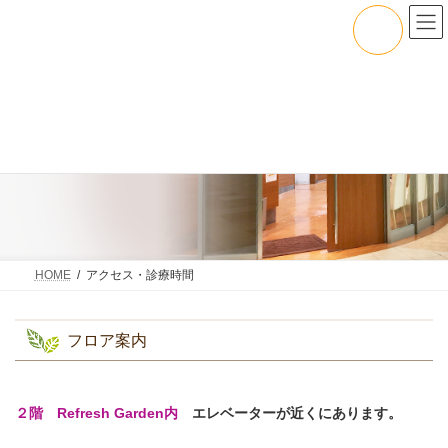
コ
ナ
ン
ビ
テ
ゲ
ン
ー
ツ
シ
へ
ョ
ス
ン
キ
に
ッ
移
アクセス・診療時間
プ
動
HOME
アクセス・診療時間
フロア案内
２階 Refresh Garden内
エレベーターが近くにあります。