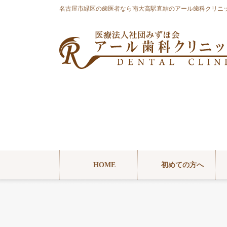
コ
ナ
名古屋市緑区の歯医者なら南大高駅直結のアール歯科クリニ
ン
ビ
テ
ゲ
ン
ー
ツ
シ
へ
ョ
ス
ン
キ
に
ッ
移
プ
動
HOME
初めての方へ