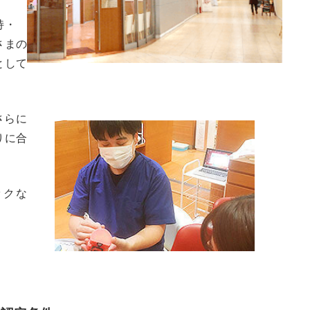
維持・
さまの
として
さらに
りに合
ックな