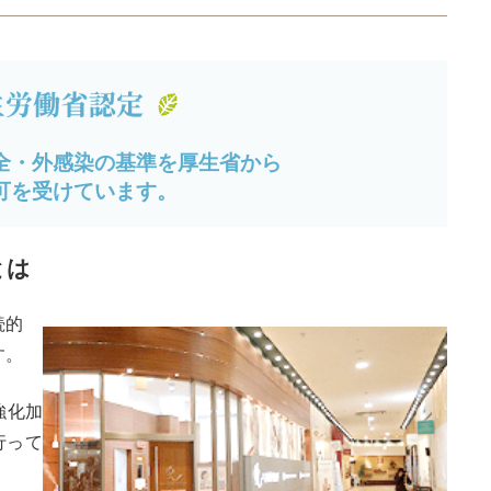
全・外感染の基準を厚生省から
可を受けています。
とは
続的
す。
強化加
行って